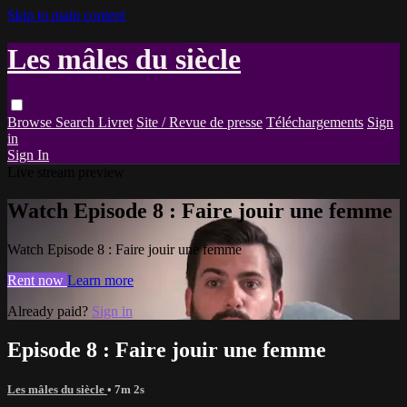
Skip to main content
Les mâles du siècle
Browse
Search
Livret
Site / Revue de presse
Téléchargements
Sign
in
Sign In
Live stream preview
Watch Episode 8 : Faire jouir une femme
Watch Episode 8 : Faire jouir une femme
Rent now
Learn more
Already paid?
Sign in
Episode 8 : Faire jouir une femme
Les mâles du siècle
• 7m 2s