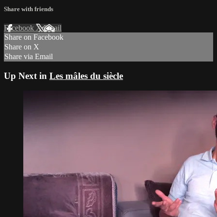
Share with friends
Facebook
X
Email
Share on Facebook
Share on X
Share via Email
Up Next in
Les mâles du siècle